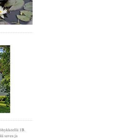
öhykkeellä 1B.
ä savea ja