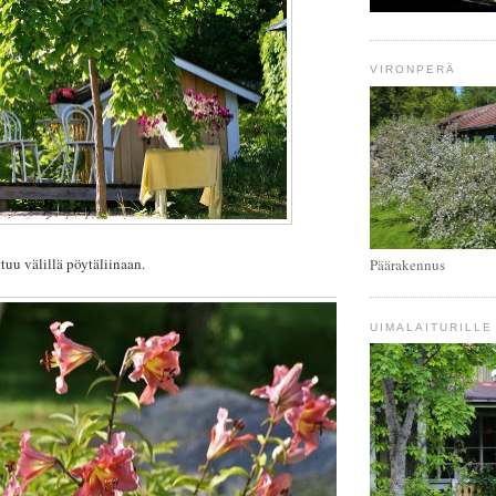
VIRONPERÄ
ttuu välillä pöytäliinaan.
Päärakennus
UIMALAITURILLE