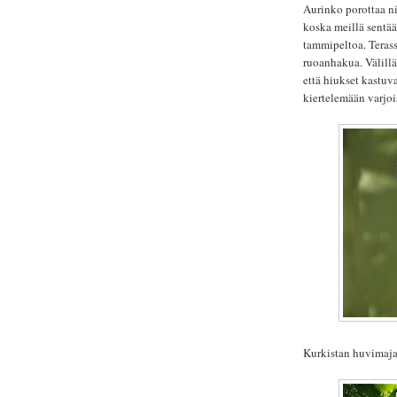
Aurinko porottaa ni
koska meillä sentään
tammipeltoa. Terass
ruoanhakua. Välillä
että hiukset kastuv
kiertelemään varjo
Kurkistan huvimaja