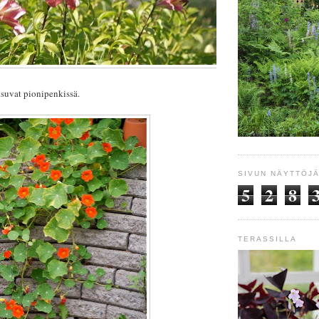
ksuvat pionipenkissä.
SIVUN NÄYTTÖJ
5
2
8
TERASSILLA