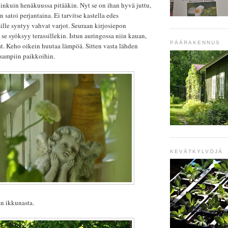
inkuin henäkuussa pitääkin. Nyt se on ihan hyvä juttu,
 satoi perjantaina. Ei tarvitse kastella edes
ille syntyy vahvat varjot. Seuraan kirjosiepon
 se syöksyy terassillekin. Istun auringossa niin kauan,
PÄÄRAKENNUS
at. Keho oikein huutaa lämpöä. Sitten vasta lähden
isampiin paikkoihin.
KEVÄTKYLVÖJÄ
n ikkunasta.