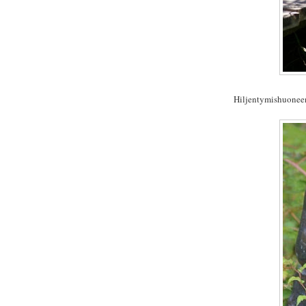
Hiljentymishuoneen