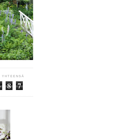
Ä YHTEENSÄ
3
8
7