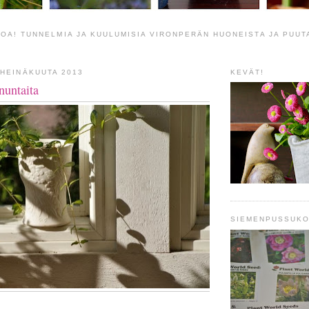
OA! TUNNELMIA JA KUULUMISIA VIRONPERÄN HUONEISTA JA PUUT
 HEINÄKUUTA 2013
KEVÄT!
nuntaita
SIEMENPUSSUKO