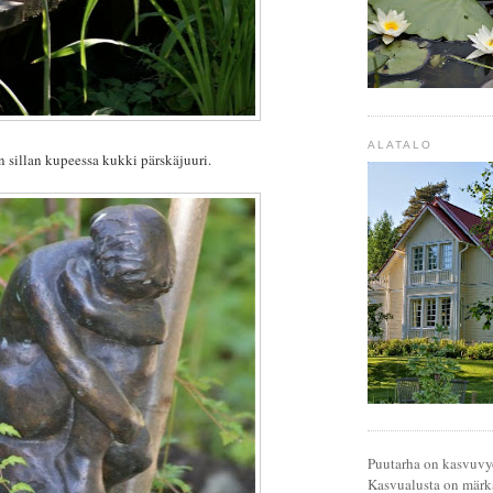
ALATALO
 sillan kupeessa kukki pärskäjuuri.
Puutarha on kasvuvy
Kasvualusta on märkä